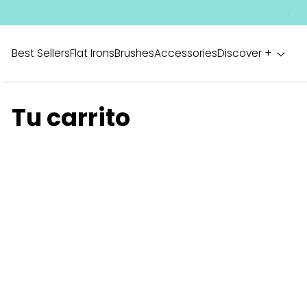
IR AL CONTENIDO
Best Sellers
Flat Irons
Brushes
Accessories
Discover +
Tu carrito